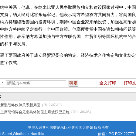
纳中关系，他说，在纳米比亚人民争取民族独立和建设国家过程中，中国
支持，纳人民对此将永远牢记。他表示纳方希望双方共同努力，将两国良
纳方将继续改善国内投资环境，期待中国企业家来纳投资，加强在高附加
申纳方将继续坚定奉行一个中国政策。他高度赞赏中国在诸如朝核问题等
性作用，表示纳方希望加强与中方在联合国、世贸组织等国际机构中的合
的和平与发展。
署了两国政府关于成立经贸混委会的协定、经济技术合作协定和文化协定
签字仪式。
友：
全文打印
打印
：
非新型战略伙伴关系新局面
(2012-07-19)
家主席胡锦涛会见南共体轮值主席波汉巴总统
(2011-06-05)
中华人民共和国驻纳米比亚共和国大使馆 版权所有
t Street,Windhoek Namibia
信箱：P.O.BOX 22777