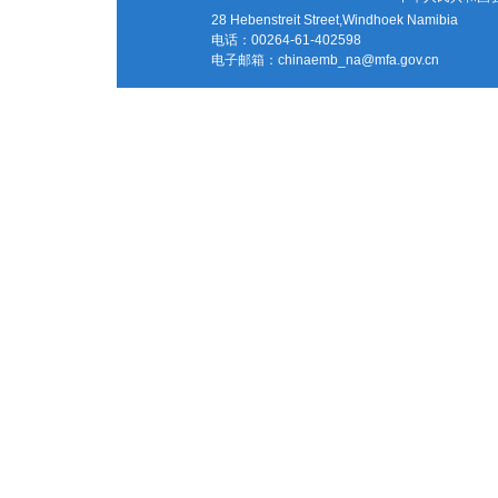
28 Hebenstreit Street,Windhoek Namibia
电话：00264-61-402598
电子邮箱：
chinaemb_na@mfa.gov.cn