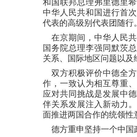
和国联邦总理弗里德里希·默
中华人民共和国进行首次
代表的高级别代表团随行
在京期间，中华人民共
国务院总理李强同默茨总
关系、国际地区问题以及
双方积极评价中德全方
作，一致认为相互尊重、
应对共同挑战是发展中德
伴关系发展注入新动力。
面推进两国合作的统领性
德方重申坚持一个中国