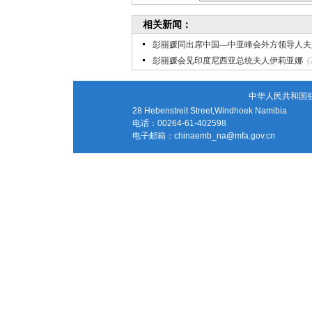
相关新闻：
彭丽媛同出席中国—中亚峰会外方领导人夫
彭丽媛会见印度尼西亚总统夫人伊莉亚娜
(
中华人民共和国
28 Hebenstreit Street,Windhoek Namibia
电话：00264-61-402598
电子邮箱：
chinaemb_na@mfa.gov.cn