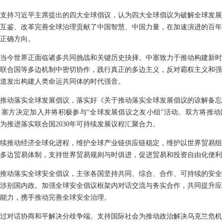
支持习近平主席提出的四大全球倡议，认为四大全球倡议为破解全球发展
互鉴、改革完善全球治理贡献了中国智慧、中国力量，在加速演进的百年
正确方向。
当今世界正面临诸多共同挑战和关键历史抉择。中塞致力于推动构建新时
联合国等多边机制中密切协作，践行真正的多边主义，反对霸权主义和强
道发出构建人类命运共同体的时代强音。
推动落实全球发展倡议，落实好《关于推动落实全球发展倡议的谅解备忘
塞方决定加入并将积极参与“全球发展倡议之友小组”活动。双方将推动
为推进落实联合国2030年可持续发展议程汇聚合力。
续推动经济全球化进程，维护全球产业链供应链稳定，维护以世界贸易组
多边贸易体制，支持世界贸易规则与时俱进，促进贸易和投资自由化便利
推动落实全球安全倡议，主张各国坚持共同、综合、合作、可持续的安全
涉别国内政。加强全球安全倡议框架内对话交流与务实合作，共同提升应
能力，携手推动完善全球安全治理。
过对话协商和平解决分歧争端。支持国际社会为推动政治解决乌克兰危机