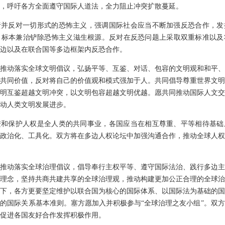
，呼吁各方全面遵守国际人道法，全力阻止冲突扩散蔓延。
责并反对一切形式的恐怖主义，强调国际社会应当不断加强反恐合作，发
，标本兼治铲除恐怖主义滋生根源。反对在反恐问题上采取双重标准以及
边以及在联合国等多边框架内反恐合作。
推动落实全球文明倡议，弘扬平等、互鉴、对话、包容的文明观和和平、
共同价值，反对将自己的价值观和模式强加于人。共同倡导尊重世界文明
明互鉴超越文明冲突，以文明包容超越文明优越。愿共同推动国际人文交
动人类文明发展进步。
进和保护人权是全人类的共同事业，各国应当在相互尊重、平等相待基础
政治化、工具化。双方将在多边人权论坛中加强沟通合作，推动全球人权
推动落实全球治理倡议，倡导奉行主权平等、遵守国际法治、践行多边主
理念，坚持共商共建共享的全球治理观，推动构建更加公正合理的全球治
下，各方更要坚定维护以联合国为核心的国际体系、以国际法为基础的国
的国际关系基本准则。塞方愿加入并积极参与“全球治理之友小组”。双
促进各国友好合作发挥积极作用。