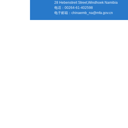
28 Hebenstreit Street,Windhoek Namibia
电话：00264-61-402598
电子邮箱：
chinaemb_na@mfa.gov.cn