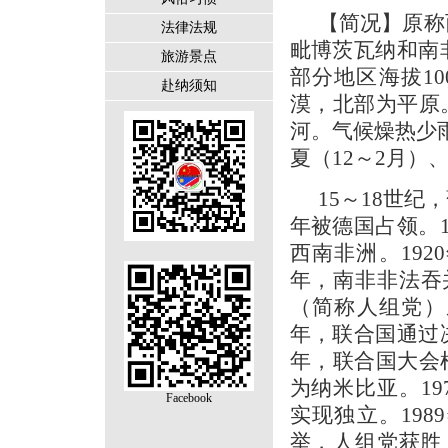
【简况】原称
法律法规
毗博茨瓦纳和南
旅游景点
部分地区海拔10
赴纳须知
漠，北部为平原
河。气候燥热少雨
夏（12～2月）
15～18世纪
年被德国占领。
西南非洲。192
年，南非非法吞
（简称人组党）
年，联合国通过
年，联合国大会
为纳米比亚。19
Facebook
实现独立。19
举，人组党获胜，