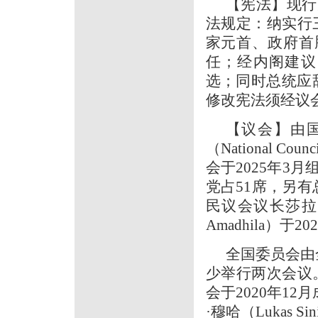
【宪法】现行
法规定：纳实行
家元首、政府首
任；经内阁建议
选；同时总统应
修改宪法须经议会
【议会】由国民议
（National 
会于2025年3
党占51席，另有
民议会议长莎拉·库贡
Amadhila）于2
全国委员会由
少举行两次会议
会于2020年12
·穆哈（Lukas Si