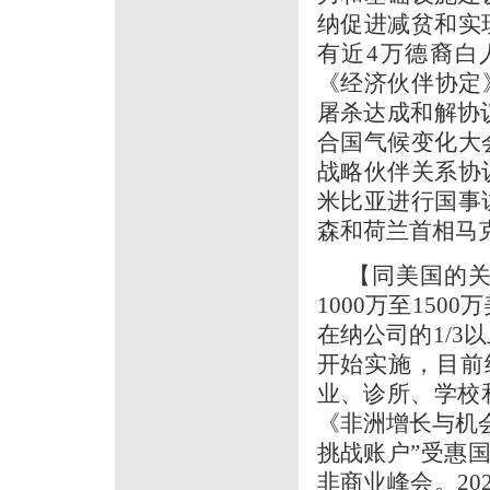
纳促进减贫和实
有近4万德裔白
《经济伙伴协定》
屠杀达成和解协议
合国气候变化大
战略伙伴关系协议
米比亚进行国事访
森和荷兰首相马
【同美国的
1000万至15
在纳公司的1/
开始实施，目前
业、诊所、学校
《非洲增长与机会
挑战账户”受惠国
非商业峰会。20