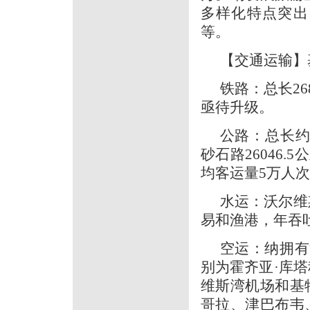
多样化特点突出
等。
【交通运输】
铁路：总长2
亟待升级。
公路：总长约4
砂石路26046.5
均客运量5万人次
水运：沃尔维
易和渔港，年吞吐
空运：纳拥有
别为霍齐亚·库
维斯湾机场和基
哥拉、津巴布韦