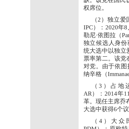
缺。该党在国民
权席位。
（2）独立爱国者变革
IPC）：202
勒尼·依图拉（Pan
独立候选人身份获
统大选中以独立爱
票率第二。该党在
对党。由于依图
纳辛格（Immanae
（3）占地运动（Af
AR）：2014
革。现任主席乔布·
大选中获得6个
（4）大众民主运
PDM）：原称特