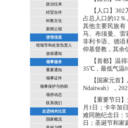
政治往来
【人口】302
经贸合作
占总人口的12
科教文化
其他主要民族有
新闻公报
马、布须曼、雷
使馆信息
非利卡语、德语
馆领导和处室负责人
仰基督教，其余
放假通知
【首都】温得和
领事服务
35℃，最低气温
重要通知
领事证件
【国家元首】总统
领事保护与协助
Ndaitwah），
领侨动态
【重要节日】
联系我们
月1日；卡辛加日
走进纳米比亚
难同胞纪念日：5
国家概况
日；圣诞节和家庭
风俗习惯