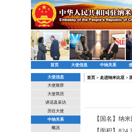
首页
大使信息
中纳关系
大使信息
首页
>
走进纳米比亚
>
大使致辞
大使简历
讲话及采访
历任大使
【国名】纳米
中纳关系
概况
【面积】824,