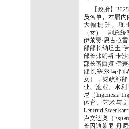
【政府】20
员名单。本届内
大幅提升。现
（女），副总统露西
伊莱贾·恩古拉雷（E
部部长纳坦圭·伊泰
部长弗朗斯·卡波菲
部长露西娅·伊蓬布
部长塞尔玛·阿希帕拉
女），财政部部长埃
业、渔业、水利
尼（Ingenesi
体育、艺术与文化
Lentrud St
卢文达奥（Esper
长因迪莱尼·丹尼尔（