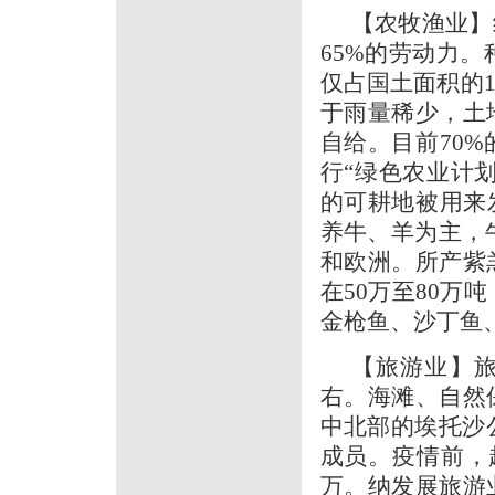
【农牧渔业】
65%的劳动力
仅占国土面积的
于雨量稀少，土
自给。目前70
行“绿色农业计
的可耕地被用来
养牛、羊为主，牛
和欧洲。所产紫
在50万至80万
金枪鱼、沙丁鱼
【旅游业】旅
右。海滩、自然
中北部的埃托沙
成员。疫情前，赴
万。纳发展旅游